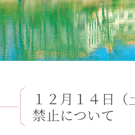
１
２
月
１
４
日
（
禁
止
に
つ
い
て