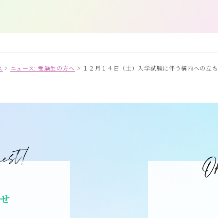
ス
>
ニュース: 受験生の方へ
>
１２月１４日（土）入学試験に伴う構内への立
合せ