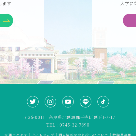
します
入学に
〒636-0011 奈良県北葛城郡王寺町葛下1-7-17
TEL：0745-32-7890
交通アクセス
|
サイトマップ
|
個人情報の取り扱いについて
|
教職員募集