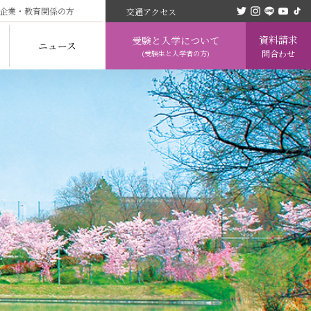
企業・教育関係の方
交通アクセス
資料請求
受験と入学について
ニュース
問合わせ
(受験生と入学者の方)