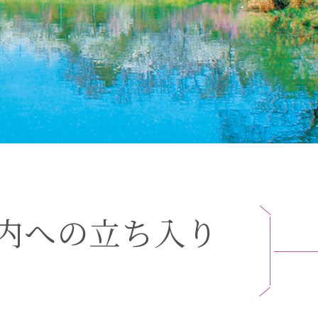
内
へ
の
立
ち
入
り