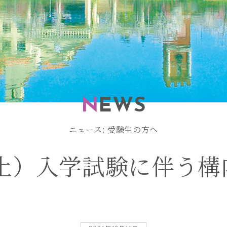
N
EWS
ニュース: 受験生の方へ
土
）
入
学
試
験
に
伴
う
構