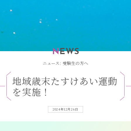
N
EWS
ニュース: 受験生の方へ
地
域
歳
末
た
す
け
あ
い
運
動
を
実
施
！
2024年12月26日