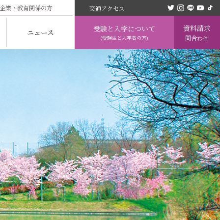
企業・教育関係の方
交通アクセス
資料請求
受験と入学について
ニュース
問合わせ
(受験生と入学者の方)