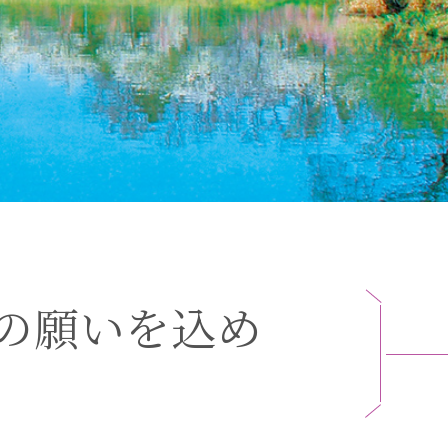
の
願
い
を
込
め