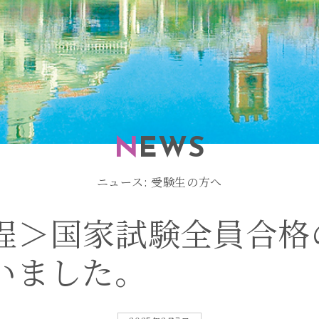
N
EWS
ニュース: 受験生の方へ
程
＞
国
家
試
験
全
員
合
格
い
ま
し
た
。