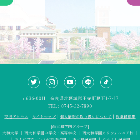
〒636-0011 奈良県北葛城郡王寺町葛下1-7-17
TEL：0745-32-7890
交通アクセス
|
サイトマップ
|
個人情報の取り扱いについて
|
教職員募集
[西大和学園グループ]
｜
大和大学
｜
西大和学園中学校・高等学校
｜
西大和学園カリフォルニア校
｜
｜
西大和学園サンノゼ校幼稚園
｜
西大和保育園
｜
なかよし保育園