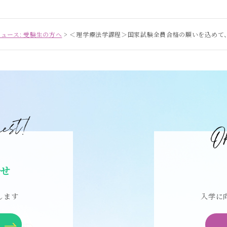
ニュース: 受験生の方へ
>
＜理学療法学課程＞国家試験全員合格の願いを込めて
合せ
します
入学に