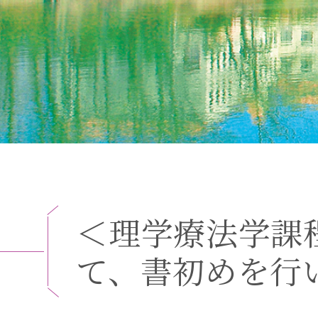
＜
理
学
療
法
学
課
て
、
書
初
め
を
行