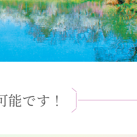
可
能
で
す
！