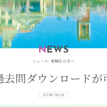
N
EWS
ニュース: 受験生の方へ
過
去
問
ダ
ウ
ン
ロ
ー
ド
が
2021年7月13日