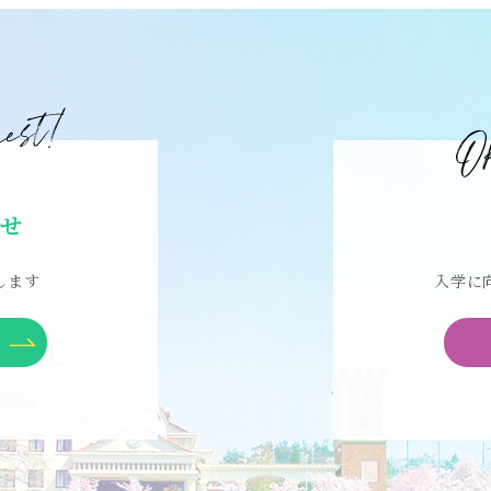
合せ
します
入学に