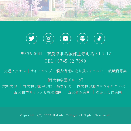
〒636-0011 奈良県北葛城郡王寺町葛下1-7-17
TEL：0745-32-7890
交通アクセス
|
サイトマップ
|
個人情報の取り扱いについて
|
教職員募集
[西大和学園グループ]
｜
大和大学
｜
西大和学園中学校・高等学校
｜
西大和学園カリフォルニア校
｜
｜
西大和学園サンノゼ校幼稚園
｜
西大和保育園
｜
なかよし保育園
Copyright（C）2025 Hakuho College. All Rights Reserved.