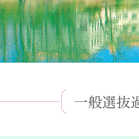
一
般
選
抜