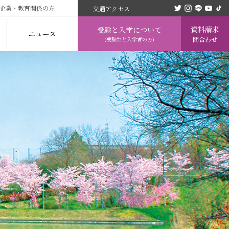
企業・教育関係の方
交通アクセス
資料請求
受験と入学について
ニュース
問合わせ
(受験生と入学者の方)