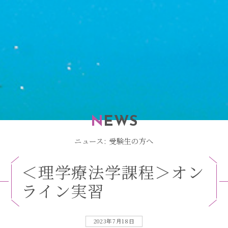
N
EWS
ニュース: 受験生の方へ
＜
理
学
療
法
学
課
程
＞
オ
ン
ラ
イ
ン
実
習
2023年7月18日